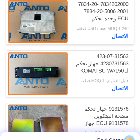
7834202000 7834-20-
2001 7834-20-5006
ECU وحدة تحكم
كوماتسو قطع غيار حفر
240 USD / pcs MOQ:1 قطعة
PC300-6
الاتصال
423-07-31563
4230731563 جهاز تحكم
لـ KOMATSU WA150
WA150PZ WA200
قابل للتفاوض MOQ:1 قطعة
WA200PZ
الاتصال
9131576 جهاز تحكم
مضخة البيتكوين
9131578 ECU جهاز
تحكم محرك لـ HITACHI
قابل للتفاوض MOQ:1 قطعة
EX120-3 جهاز تحكم حفر