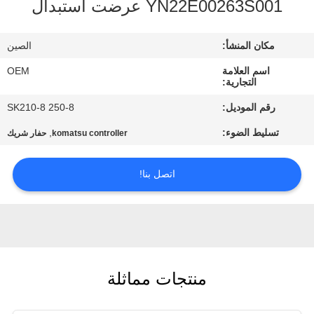
YN22E00263S001 عرضت استبدال
مراقبة
مكان المنشأ:
الصين
الجودة
اسم العلامة
OEM
التجارية:
مدونة
رقم الموديل:
SK210-8 250-8
تسليط الضوء:
,
komatsu controller
حفار شريك
خريطة
الموقع
اتصل بنا!
سياسة
الخصوصية
منتجات مماثلة