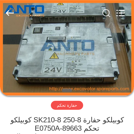
Guangzhou
Anto
Machinery
Parts
Co.,Ltd..
All
Rights
Reserved.
الصفحة
الرئيسية
منتجات
معلومات
عنا
حفارة تحكم
جولة
في
كوبيلكو حفارة SK210-8 250-8 كوبيلكو
تحكم 89663-E0750A
المعمل