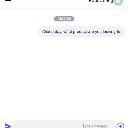
الاتصال
Paul Cheng
7:09 AM
فئات شعبية
جميع
Good day, what product are you looking for?
قطع الغيار حفارة
حفارة محرك النهائي
حفارة سوينغ والعتاد
حفار محرك جزء
حفار سفر محرك
حفارة سوينغ موتور
تحمل حفارة
حفار مضخة هيدروليّ
الاشتراك