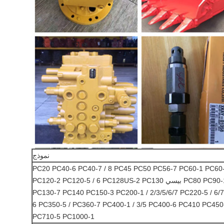
نموذج
PC20 PC40-6 PC40-7 / 8 PC45 PC50 PC56-7 PC60-1 PC60-
PC80 PC90-1 PC100-1 / 2/3 PC100-5 بيسي PC120-2 PC120-5 / 6 PC128US-2 PC130
PC130-7 PC140 PC150-3 PC200-1 / 2/3/5/6/7 PC220-5 / 6/7
6 PC350-5 / PC360-7 PC400-1 / 3/5 PC400-6 PC410 PC45
PC710-5 PC1000-1