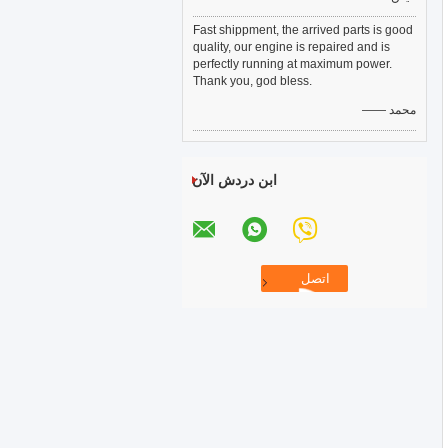
Fast shippment, the arrived parts is good
quality, our engine is repaired and is
perfectly running at maximum power.
Thank you, god bless.
—— محمد
ابن دردش الآن