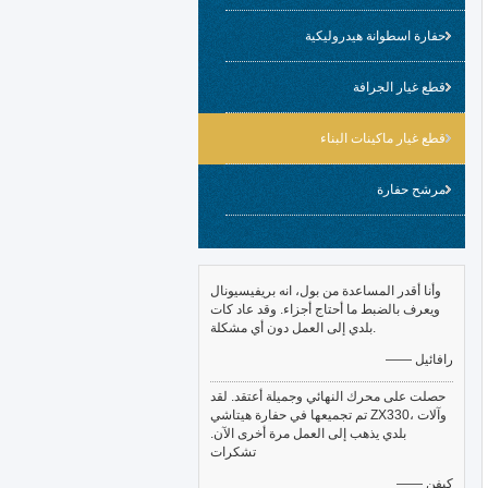
حفارة اسطوانة هيدروليكية
قطع غيار الجرافة
قطع غيار ماكينات البناء
مرشح حفارة
وأنا أقدر المساعدة من بول، انه بريفيسيونال
ويعرف بالضبط ما أحتاج أجزاء. وقد عاد كات
بلدي إلى العمل دون أي مشكلة.
—— رافائيل
حصلت على محرك النهائي وجميلة أعتقد. لقد
تم تجميعها في حفارة هيتاشي ZX330، وآلات
بلدي يذهب إلى العمل مرة أخرى الآن.
تشكرات
—— كيفن