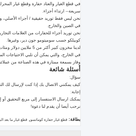
في قطع الغيار والعتاد حفارة وقطع غيار المحرك
سريعة-- ارتداء أجزاء.
نحن ليس فقط توريد حقيقية / أجزاء الأصلي، ولكن
في الصين والخارج.
نحن توريد أجزاء للحفارات من العلامات التجار
كوبيلكو جسب سوميتومو جون دير، وغيرها.
لدينا مخزون كبير أكثر من 5 ملايين دولار ومئات من المصانع المتعاونة في الصين و
في الخارج، والتي يمكن أن تلبي الاحتياجات المخ
وفاز بسمعة ممتازة في هذه الصناعة من عملائنا
أسئلة شائعة
سؤال:
كيف يمكنني الاتصال بك إذا كنت لإرسال لك ال
إجابة:
يمكنك ارسال الاستفسار إلى مربع التحقيق أو إرس
نرحب أيضا أن يقدم لنا دعوة!
,
بطاقة:
قطع غيار حفارة كوماتسو
قطع غيار ما بعد ال