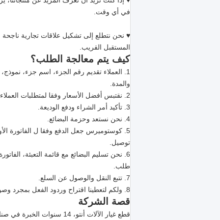
في أي وقت.
♥ نحن نتطلع إلى تشكيل علاقات تجارية ناجحة م
المستقبل القريب.
كيف يتم معالجة الطلب؟
1. العملاء تقديم رقم الجزء، اسم جزء، نموذج، كمية، بيانات من البنود، عنوان التسليم
والمدة.
2. نقتبس أفضل الأسعار وفقا لمتطلبات العملاء.
3. تأكيد أمر الشراء ودفع الوديعة.
4. نحن نستعد وحزمة البضائع.
5. كوستوميرس جعل الدفع وفقا ل الفاتورة الأولية بمجرد البضاعة الحصول على استعداد ل
توصيل.
6. نحن تسليم البضائع مع قائمة التعبئة، الفاتورة التجارية، b / l وغيرها من الوثائق
طلب.
7. تتبع النقل والوصول عن السلع.
8. ولكم لتعطينا اقتراح وردود الفعل بمجرد وصول.
قصة الشركة
قطع غيار الآلات أنتو، 14 سنوات الخبرة في صناعة آلات البناء أجزاء، نحن متخصصون أساسا