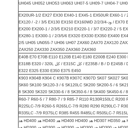
EX20UR-1/2 EX27 EX30 EX40-1 EX45-1 EX50UR EX60-1 / 2
EX70 EX90 EX100 EX100-W / ود-2/2/3/4 EX120 / -2 / 3/5 EX130 EX150 EX160WD
EX200 EX200-1 / 2/3/5 EX210 EX220-1 / 3/7 EX220-2 / 5 E
EX280-1 EX300-1 / 2/3/5/6 EX320 EX330 EX350 EX400 EX40
2/5 UH05 UN055-7 UH06 UH07 ZAX60 ZAX70 ZAX120 ZAX
ZAX250 ZAX330 ZAX350 ZAX360 ZAX360
E40B E70 E70B E110 E120B E140 E180 E200B E240 E300 
E235B / B / D E245B / D E307 E311B E312C / كل E315C / كل E318B E320 / 320L
E322 E325 E330 E350 E375 E450
K903 K904B K904 C K907B K907C K907D SK07 SK027 SK
SK60 SK100 SK120-3 / 6 SK120LC SK200 SK200-5 / 6 SK2
8 SK300 SK320 SK330-6 / 8 SK350-6 / 8 SK400 SK450-6 / 
R60-7 R60-5 / 7 R80-7 / 9 R85-7 R110 R130R150LC R200 
R225LC-7/9 R260-5 R265LC-7/9 R280 R290 R290LC-7 R3
R335LC -7/9 R375LC R385 R455 R485LC R505LC-7 R515
HD250 HD250 هد HD300 هد HD307 HD350 هد HD400 HD400 هد HD400 هد HD400 هد
HD400 هد HD400 هد HD300 هد HD300 هد HD300 هد HD300 هد HD300 هد HD300 هد