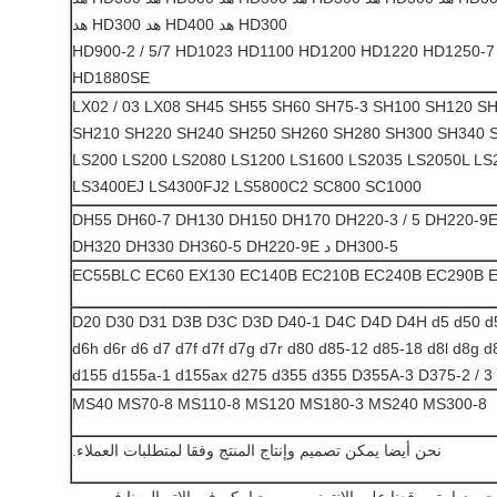
HD300 هد HD400 هد HD300 هد
HD900-2 / 5/7 HD1023 HD1100 HD1200 HD1220 HD1250-
HD1880SE
LX02 / 03 LX08 SH45 SH55 SH60 SH75-3 SH100 SH120 
SH210 SH220 SH240 SH250 SH260 ​​SH280 SH300 SH340 
LS200 LS200 LS2080 LS1200 LS1600 LS2035 LS2050L LS
LS3400EJ LS4300FJ2 LS5800C2 SC800 SC1000
DH55 DH60-7 DH130 DH150 DH170 DH220-3 / 5 DH220-9
DH300-5 د DH320 DH330 DH360-5 DH220-9E
EC55BLC EC60 EX130 EC140B EC210B EC240B EC290B 
D20 D30 D31 D3B D3C D3D D40-1 D4C D4D D4H d5 d50 d5
d6h d6r d6 d7 d7f d7f d7g d7r d80 d85-12 d85-18 d8l d8g d8
d155 d155a-1 d155ax d275 d355 d355 D355A-3 D375-2 / 3
MS40 MS70-8 MS110-8 MS120 MS180-3 MS240 MS300-8
نحن أيضا يمكن تصميم وإنتاج المنتج وفقا لمتطلبات العملاء.
رجى زيارة موقعنا على الانترنت، ومرحبا بكم في الاتصال بنا في