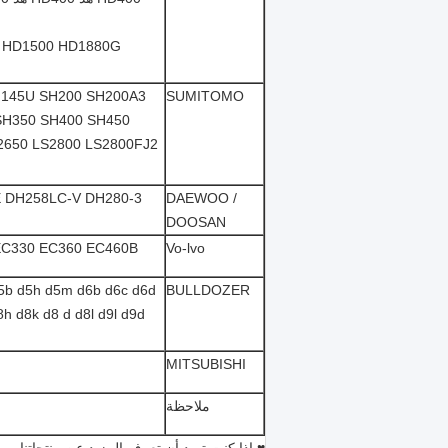
7 HD1500 HD1880G
SH145U SH200 SH200A3
SUMITOMO
SH350 SH400 SH450
2650 LS2800 LS2800FJ2
E DH258LC-V DH280-3
DAEWOO /
DOOSAN
EC330 EC360 EC460B
Vo-lvo
b d5h d5m d6b d6c d6d
BULLDOZER
h d8k d8 d d8l d9l d9d
MITSUBISHI
ملاحظة
♥ إذا كنت تريد أن تعرف المزيد عن منتجاتنا، ي