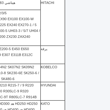
HITACHI
هيتاشي UH045 UH052 UHO53 UH063 UH07-5 UH09-7 UH04-7 UH083
/3/5
X225 EX240 EX270-1 / 5
0-5 UH03-3 / 5/7 UH04 /
200 ZX230 ZAX240
يرقة
E200-5 E450 E650
04N2 SK07N2 SK09N2
KOBELCO
10-8 SK230-6E SK250-6 /
8 SK480-6
R210 R215-7 / 9 R220
HYUNDAI
00 R305LC-9 R320
LC-9T R805LC-7 R914B
KATO