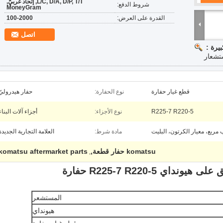
L/C, D/A, D/P, T/T, إتحاد غربيّ,
شروط الدفع:
MoneyGram
القدرة على العرض:
100-2000
اتصل
يرة :
قطع غيار حفارة
نوع الحفارة:
حفار هيدروليّ
R225-7 R220-5
نوع الأجزاء:
أجزاء آلات البناء
مربع، معيار الكرتون، البليت
مادة شرط:
العلامة التجارية الجديدة
komatsu حفار قطعة,
komatsu aftermarket parts
,
المستشعر
هيونداي