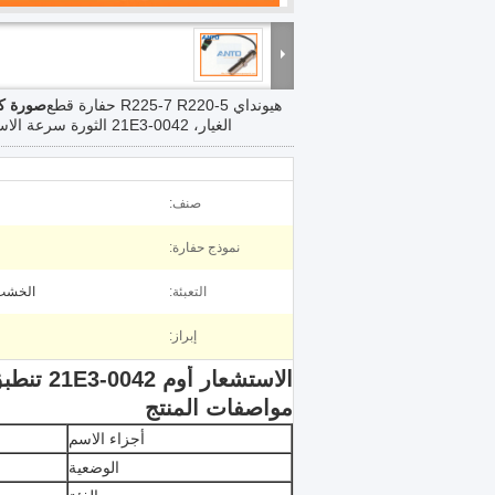
هيونداي R225-7 R220-5 حفارة قطع
صورة كب
الغيار، 21E3-0042 الثورة سرعة الاستشعار
صنف:
نموذج حفارة:
التعبئة:
الخشب 
إبراز:
الاستشعار أوم 21E3-0042 تنطبق على هيونداي R225-7 R220-5 حفارة
مواصفات المنتج
أجزاء الاسم
الوضعية