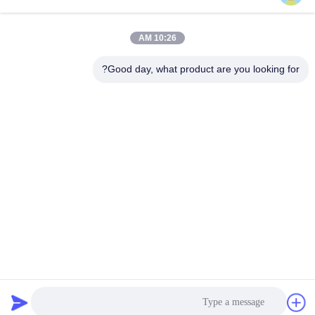
10:26 AM
فئات شعبية
جميع
Good day, what product are you looking for?
قطع الغيار حفارة
حفارة محرك النهائي
حفارة سوينغ والعتاد
حفار محرك جزء
حفار سفر محرك
حفارة سوينغ موتور
تحمل حفارة
حفار مضخة هيدروليّ
الاشتراك