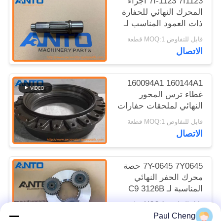
7I-1123 7I1123 أجزاء
المحرك النهائي للحفارة
ذات العمود المناسب لـ
3054 312 313B CR
قابل للتفاوض MOQ:1 قطعة
الاتصال
160094A1 160144A1
غطاء ترس المحور
النهائي لملحقات حفارات
سوميتومو SH200
قابل للتفاوض MOQ:1 قطعة
الاتصال
7Y-0645 7Y0645 حصة
محرك الحفر النهائي
المناسبة لـ C9 3126B
325C 328D LCR 330B
قابل للتفاوض MOQ:1 قطعة
الاتصال
Paul Cheng