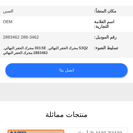
مكان المنشأ:
الصين
مراقبة
اسم العلامة
OEM
الجودة
التجارية:
رقم الموديل:
288-3462 2883462
مدونة
تسليط الضوء:
,
,
S3Q2 محرك الحفر النهائي
303.5E محرك الحفر النهائي
2883462 محرك الحفر النهائي
SITEMAP
اتصل بنا!
سياسة
الخصوصية
منتجات مماثلة