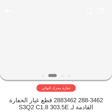
Guangzhou
Anto
Machinery
Parts
Co.,Ltd..
All
Rights
Reserved.
الصفحة
الرئيسية
منتجات
معلومات
عنا
حفارة محرك النهائي
جولة
في
288-3462 2883462 قطع غيار الحفارة
القادمة لـ S3Q2 C1.8 303.5E
المعمل