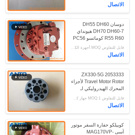
الاتصال
مراقبة
الجودة
دوسان DH55 DH60
DH70 DH60-7 هيونداي
R55 R60 كوماتسو PC56
مدونة
كوبيلكو SK60 الهيدروليكية
قابل للتفاوض MOQ:أجهزة الكمبيوتر 1
محرك السيارات التجمع
الاتصال
خريطة
الموقع
2053333 ZX330-5G
Travel Motor Rotor لأجزاء
المحرك الهيدروليكي لـ
سياسة
HITACHI Excavator
قابل للتفاوض MOQ:1 جهاز كمبيوتر شخصى
الخصوصية
الاتصال
كوبيلكو حفارة السفر موتور
آسى MAG170VP-