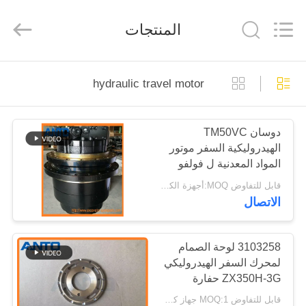
Guangzhou
Anto
Machinery
المنتجات
Parts
Co.,Ltd..
All
Rights
Reserved.
الصفحة
hydraulic travel motor
الرئيسية
دوسان TM50VC
منتجات
الهيدروليكية السفر موتور
المواد المعدنية ل فولفو
معلومات
EC360 حفارة
قابل للتفاوض MOQ:أجهزة الكمبيوتر 1
الاتصال
عنا
جولة
3103258 لوحة الصمام
لمحرك السفر الهيدروليكي
في
ZX350H-3G حفارة
المعمل
هيتاشي
قابل للتفاوض MOQ:1 جهاز كمبيوتر شخصى