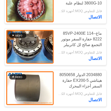
3800G-10 لنظام علبة
التروس
قابل للتفاوض MOQ:أجهزة الكمبيوتر 1
الاتصال
ماغ-85VP-2400E 114-
8222 حفارة السفر موتور
التجمع صالح لل كاتربيلر
كات 312B 312C E312B
قابل للتفاوض MOQ:أجهزة الكمبيوتر 1
E312C
الاتصال
2034880 الدوار 8050658
هيتاشي EX200-5 حفارة
السفر أجزاء المحرك
المكبس الأحذية
قابل للتفاوض MOQ:أجهزة الكمبيوتر 1
الاتصال