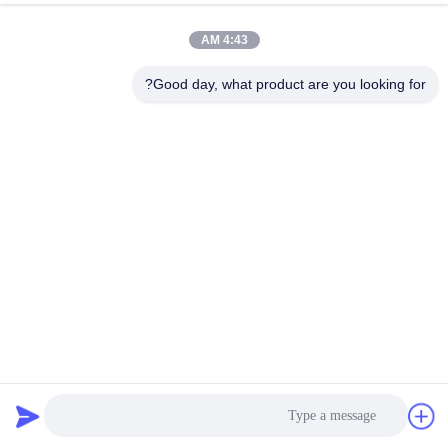
4:43 AM
مراقبة
الجودة
Good day, what product are you looking for?
مدونة
خريطة
الموقع
سياسة
الخصوصية
VOE14608847 VOE14531093 VOE14608847 ترس تخفيض
السرعة مطبق على فولفو EC460B
حفارة محرك النهائي
2022-04-27
2844 الرؤى