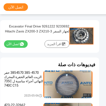
اتصل الآن
9233692 9261222 Excavator Final Drive
لجهاز السفر Hitachi Zaxis ZX200-3 ZX210-3
اقرأ المزيد
اتصل الآن
فيديوهات ذات صلة
385-4570 3854570 حفر
الزيت العائم الحفرة المحرك
النهائي أجزاء مناسبة ل 735C
740C C15
حفارة محرك النهائي
00:27
2025-05-06
423-22-32662