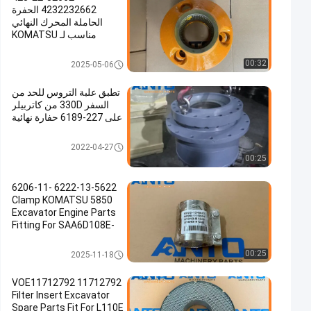
4232232662 الحفرة
الحاملة المحرك النهائي
مناسب لـ KOMATSU
WA380 WA380Z
حفارة محرك النهائي
00:32
2025-05-06
تطبق علبة التروس للحد من
السفر 330D من كاتربيلر
على 227-6189 حفارة نهائية
حفارة محرك النهائي
2022-04-27
00:25
6222-13-5622 6206-11-
5850 Clamp KOMATSU
Excavator Engine Parts
Fitting For SAA6D108E-
2A-8
حفار محرك جزء
00:25
2025-11-18
VOE11712792 11712792
Filter Insert Excavator
Spare Parts Fit For L110E