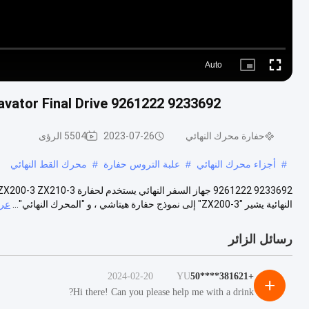
Auto
Picture-
Fullscreen
in-
Picture
9233692 9261222 Excavator Final Drive لجهاز السفر Hitachi Zaxis ZX200-3 ZX210-3
حفارة محرك النهائي
2023-07-26
5504 الرؤى
#
أجزاء محرك النهائي
#
علبة التروس حفارة
#
محرك القط النهائي
النهائية يشير "ZX200-3" إلى نموذج حفارة هيتاشي ، و "المحرك النهائي"...
عرض
رسائل الزائر
2024-02-20
YU
+381621****50
+
Hi there! Can you please help me with a drink?