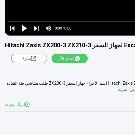
Loaded
:
0%
0:00
/
0:00
Play
Play
Play
Mute
Current
Duration
next
next
Time
اتصل الآن
شارك
9233692 9261222 جهاز السفر النهائي يستخدم لحفارة Hitachi Zaxis ZX200-3 ZX210-3 اسم الأجزاء جهاز السفر ZX200-3 طلب هيتاشي فئة القيادة
 المزيد
اترك رسالة