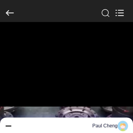
Guangzhou
Anto
Machinery
Parts
Co.,Ltd..
All
Rights
Reserved.
الصفحة
الرئيسية
منتجات
معلومات
عنا
جولة
في
Paul Cheng
المعمل