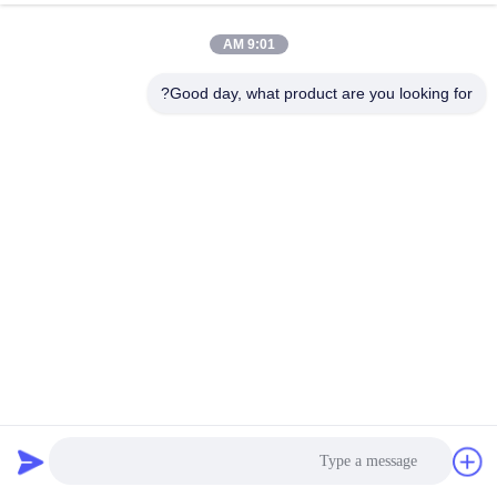
9:01 AM
مراقبة
الجودة
Good day, what product are you looking for?
مدونة
خريطة
الموقع
سياسة
الخصوصية
VOE14528260 14528260 VOE14566401 14566401 الحفار
النهائي محرك المستخدمة لفولفو EC360B EC330B علبة التروس
حفارة محرك النهائي
2022-04-27
2844 الرؤى